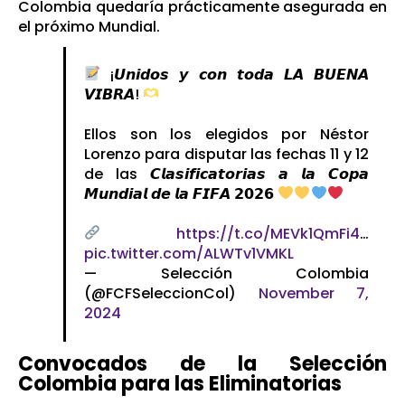
Colombia quedaría prácticamente asegurada en
el próximo Mundial.
¡𝙐𝙣𝙞𝙙𝙤𝙨 𝙮 𝙘𝙤𝙣 𝙩𝙤𝙙𝙖 𝙇𝘼 𝘽𝙐𝙀𝙉𝘼
𝙑𝙄𝘽𝙍𝘼!
Ellos son los elegidos por Néstor
Lorenzo para disputar las fechas 11 y 12
de las 𝘾𝙡𝙖𝙨𝙞𝙛𝙞𝙘𝙖𝙩𝙤𝙧𝙞𝙖𝙨 𝙖 𝙡𝙖 𝘾𝙤𝙥𝙖
𝙈𝙪𝙣𝙙𝙞𝙖𝙡 𝙙𝙚 𝙡𝙖 𝙁𝙄𝙁𝘼 𝟮𝟬𝟮𝟲
https://t.co/MEVk1QmFi4
…
pic.twitter.com/ALWTv1VMKL
— Selección Colombia
(@FCFSeleccionCol)
November 7,
2024
Convocados de la Selección
Colombia para las Eliminatorias