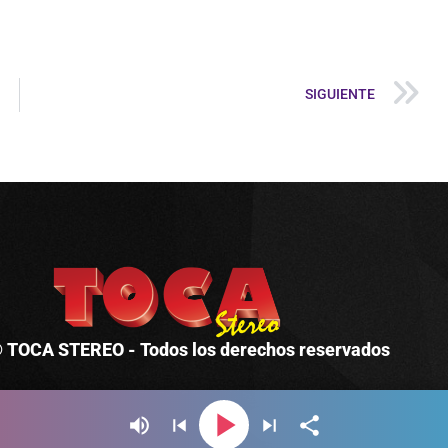
SIGUIENTE
 TOCA STEREO - Todos los derechos reservados
play_arrow
volume_up
skip_previous
skip_next
share