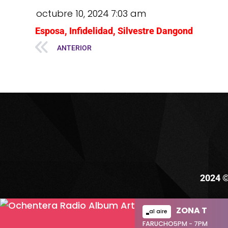
octubre 10, 2024
7:03 am
Esposa
,
Infidelidad
,
Silvestre Dangond
ANTERIOR
2024 ©
ZONA T
al aire
FARUCHO
5PM - 7PM