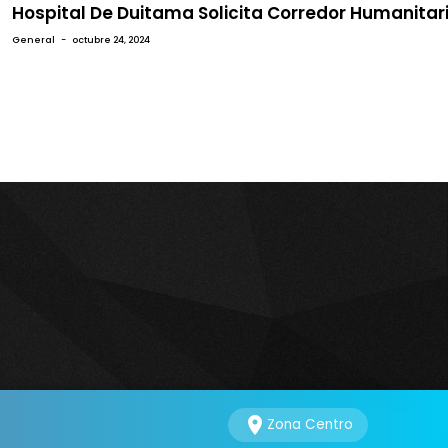
Hospital De Duitama Solicita Corredor Humanitar
General
-
octubre 24, 2024
location_on
Zona Centro